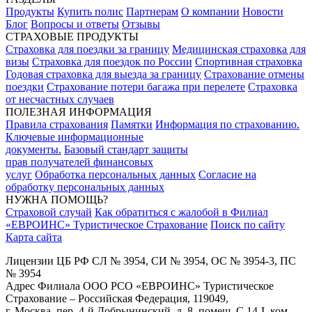
Продукты
Купить полис
Партнерам
О компании
Новости
Блог
Вопросы и ответы
Отзывы
СТРАХОВЫЕ ПРОДУКТЫ
Страховка для поездки за границу
Медицинская страховка для
визы
Страховка для поездок по России
Спортивная страховка
Годовая страховка для выезда за границу
Страхование отмены
поездки
Страхование потери багажа при перелете
Страховка
от несчастных случаев
ПОЛЕЗНАЯ ИНФОРМАЦИЯ
Правила страхования
Памятки
Информация по страхованию.
Ключевые информационные
документы.
Базовый стандарт защиты
прав получателей финансовых
услуг
Обработка персональных данных
Согласие на
обработку персональных данных
НУЖНА ПОМОЩЬ?
Страховой случай
Как обратиться с жалобой в Филиал
«ЕВРОИНС» Туристическое Страхование
Поиск по сайту
Карта сайта
Лицензии ЦБ РФ СЛ № 3954, СИ № 3954, ОС № 3954-3, ПС
№ 3954
Адрес Филиала ООО РСО «ЕВРОИНС» Туристическое
Страхование – Российская Федерация, 119049,
г. Москва, пер. 4-й Добрынинский, д. 8, помещ. С 14-I, ком.