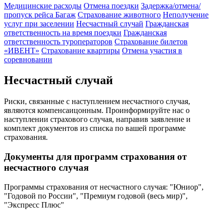
Медицинские расходы
Отмена поездки
Задержка/отмена/
пропуск рейса
Багаж
Страхование животного
Неполучение
услуг при заселении
Несчастный случай
Гражданская
ответственность на время поездки
Гражданская
ответственность туроператоров
Страхование билетов
«ИВЕНТ»
Страхование квартиры
Отмена участия в
соревновании
Несчастный случай
Риски, связанные с наступлением несчастного случая,
являются компенсаицонным. Проинформируйте нас о
наступлении страхового случая, направив заявление и
комплект документов из списка по вашей программе
страхования.
Документы для программ страхования от
несчастного случая
Программы страхования от несчастного случая: "Юниор",
"Годовой по России", "Премиум годовой (весь мир)",
"Экспресс Плюс"