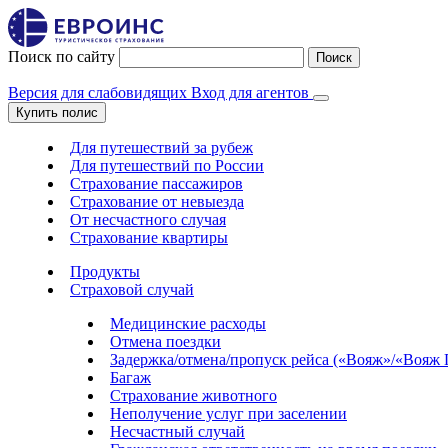
Поиск по сайту
Поиск
Версия для слабовидящих
Вход для агентов
Купить полис
Для путешествий за рубеж
Для путешествий по России
Страхование пассажиров
Страхование от невыезда
От несчастного случая
Страхование квартиры
Продукты
Страховой случай
Медицинские расходы
Отмена поездки
Задержка/отмена/пропуск рейса («Вояж»/«Вояж
Багаж
Страхование животного
Неполучение услуг при заселении
Несчастный случай