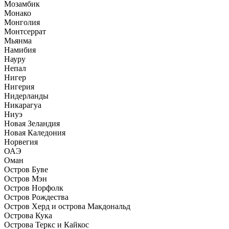
Мозамбик
Монако
Монголия
Монтсеррат
Мьянма
Намибия
Науру
Непал
Нигер
Нигерия
Нидерланды
Никарагуа
Ниуэ
Новая Зеландия
Новая Каледония
Норвегия
ОАЭ
Оман
Остров Буве
Остров Мэн
Остров Норфолк
Остров Рождества
Остров Херд и острова Макдональд
Острова Кука
Острова Теркс и Кайкос