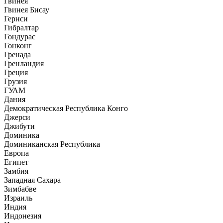
Гвинея
Гвинея Бисау
Гернси
Гибралтар
Гондурас
Гонконг
Гренада
Гренландия
Греция
Грузия
ГУАМ
Дания
Демократическая Республика Конго
Джерси
Джибути
Доминика
Доминиканская Республика
Европа
Египет
Замбия
Западная Сахара
Зимбабве
Израиль
Индия
Индонезия