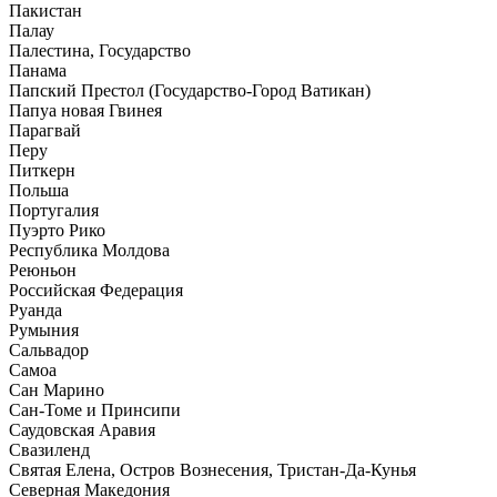
Пакистан
Палау
Палестина, Государство
Панама
Папский Престол (Государство-Город Ватикан)
Папуа новая Гвинея
Парагвай
Перу
Питкерн
Польша
Португалия
Пуэрто Рико
Республика Молдова
Реюньон
Российская Федерация
Руанда
Румыния
Сальвадор
Самоа
Сан Марино
Сан-Томе и Принсипи
Саудовская Аравия
Свазиленд
Святая Елена, Остров Вознесения, Тристан-Да-Кунья
Северная Македония