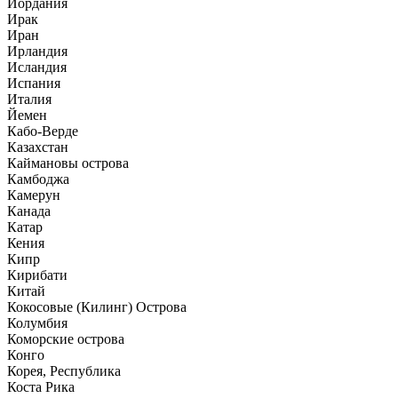
Иордания
Ирак
Иран
Ирландия
Исландия
Испания
Италия
Йемен
Кабо-Верде
Казахстан
Каймановы острова
Камбоджа
Камерун
Канада
Катар
Кения
Кипр
Кирибати
Китай
Кокосовые (Килинг) Острова
Колумбия
Коморские острова
Конго
Корея, Республика
Коста Рика