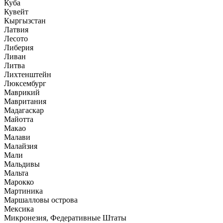
Куба
Кувейт
Кыргызстан
Латвия
Лесото
Либерия
Ливан
Литва
Лихтенштейн
Люксембург
Маврикий
Мавритания
Мадагаскар
Майотта
Макао
Малави
Малайзия
Мали
Мальдивы
Мальта
Марокко
Мартиника
Маршалловы острова
Мексика
Микронезия, Федеративные Штаты