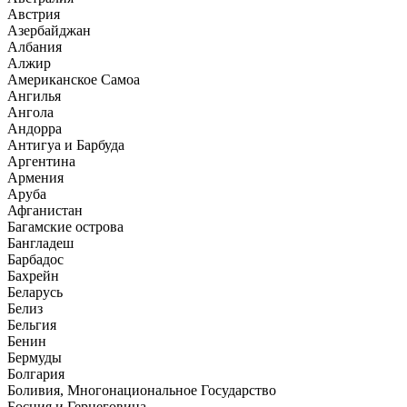
Австрия
Азербайджан
Албания
Алжир
Американское Самоа
Ангилья
Ангола
Андорра
Антигуа и Барбуда
Аргентина
Армения
Аруба
Афганистан
Багамские острова
Бангладеш
Барбадос
Бахрейн
Беларусь
Белиз
Бельгия
Бенин
Бермуды
Болгария
Боливия, Многонациональное Государство
Босния и Герцеговина