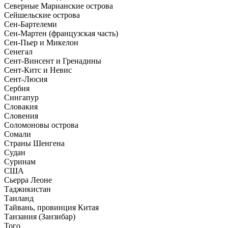
Северные Марианские острова
Сейшельские острова
Сен-Бартелеми
Сен-Мартен (французская часть)
Сен-Пьер и Микелон
Сенегал
Сент-Винсент и Гренадины
Сент-Китс и Невис
Сент-Люсия
Сербия
Сингапур
Словакия
Словения
Соломоновы острова
Сомали
Страны Шенгена
Судан
Суринам
США
Сьерра Леоне
Таджикистан
Таиланд
Тайвань, провинция Китая
Танзания (Занзибар)
Того