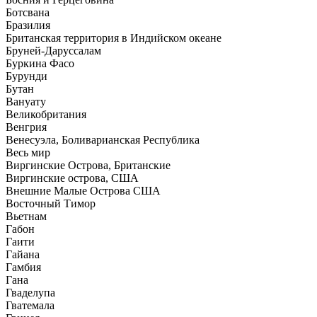
Ботсвана
Бразилия
Британская территория в Индийском океане
Бруней-Даруссалам
Буркина Фасо
Бурунди
Бутан
Вануату
Великобритания
Венгрия
Венесуэла, Боливарианская Республика
Весь мир
Виргинские Острова, Британские
Виргинские острова, США
Внешние Малые Острова США
Восточный Тимор
Вьетнам
Габон
Гаити
Гайана
Гамбия
Гана
Гваделупа
Гватемала