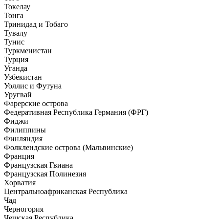
Токелау
Тонга
Тринидад и Тобаго
Тувалу
Тунис
Туркменистан
Турция
Уганда
Узбекистан
Уоллис и Футуна
Уругвай
Фарерские острова
Федеративная Республика Германия (ФРГ)
Фиджи
Филиппины
Финляндия
Фолклендские острова (Мальвинские)
Франция
Французская Гвиана
Французская Полинезия
Хорватия
Центральноафриканская Республика
Чад
Черногория
Чешская Республика