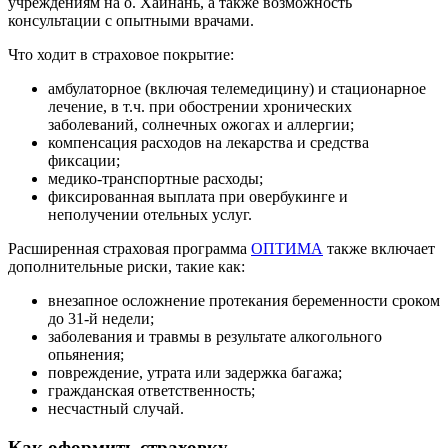
учреждениям на о. Хайнань, а также возможность
консультации с опытными врачами.
Что ходит в страховое покрытие:
амбулаторное (включая телемедицину) и стационарное
лечение, в т.ч. при обострении хронических
заболеваний, солнечных ожогах и аллергии;
компенсация расходов на лекарства и средства
фиксации;
медико-транспортные расходы;
фиксированная выплата при овербукинге и
неполучении отельных услуг.
Расширенная страховая программа
ОПТИМА
также включает
дополнительные риски, такие как:
внезапное осложнение протекания беременности сроком
до 31-й недели;
заболевания и травмы в результате алкогольного
опьянения;
повреждение, утрата или задержка багажа;
гражданская ответственность;
несчастный случай.
Как оформить страховку