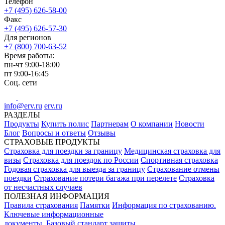
Телефон
+7 (495) 626-58-00
Факс
+7 (495) 626-57-30
Для регионов
+7 (800) 700-63-52
Время работы:
пн-чт
9:00-18:00
пт
9:00-16:45
Соц. сети
info@erv.ru
erv.ru
РАЗДЕЛЫ
Продукты
Купить полис
Партнерам
О компании
Новости
Блог
Вопросы и ответы
Отзывы
СТРАХОВЫЕ ПРОДУКТЫ
Страховка для поездки за границу
Медицинская страховка для
визы
Страховка для поездок по России
Спортивная страховка
Годовая страховка для выезда за границу
Страхование отмены
поездки
Страхование потери багажа при перелете
Страховка
от несчастных случаев
ПОЛЕЗНАЯ ИНФОРМАЦИЯ
Правила страхования
Памятки
Информация по страхованию.
Ключевые информационные
документы.
Базовый стандарт защиты