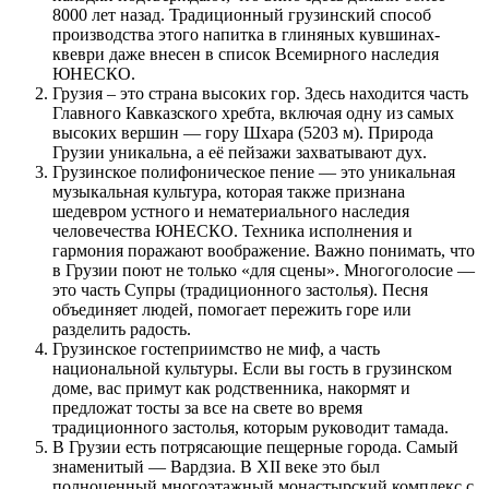
8000 лет назад. Традиционный грузинский способ
производства этого напитка в глиняных кувшинах-
квеври даже внесен в список Всемирного наследия
ЮНЕСКО.
Грузия – это страна высоких гор. Здесь находится часть
Главного Кавказского хребта, включая одну из самых
высоких вершин — гору Шхара (5203 м). Природа
Грузии уникальна, а её пейзажи захватывают дух.
Грузинское полифоническое пение — это уникальная
музыкальная культура, которая также признана
шедевром устного и нематериального наследия
человечества ЮНЕСКО. Техника исполнения и
гармония поражают воображение. Важно понимать, что
в Грузии поют не только «для сцены». Многоголосие —
это часть Супры (традиционного застолья). Песня
объединяет людей, помогает пережить горе или
разделить радость.
Грузинское гостеприимство не миф, а часть
национальной культуры. Если вы гость в грузинском
доме, вас примут как родственника, накормят и
предложат тосты за все на свете во время
традиционного застолья, которым руководит тамада.
В Грузии есть потрясающие пещерные города. Самый
знаменитый — Вардзиа. В XII веке это был
полноценный многоэтажный монастырский комплекс с