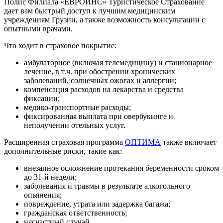
Полис Филиала «ЕВРОИНС» Туристическое Страхование
дает вам быстрый доступ к лучшим медицинским
учреждениям Грузии, а также возможность консультации с
опытными врачами.
Что ходит в страховое покрытие:
амбулаторное (включая телемедицину) и стационарное
лечение, в т.ч. при обострении хронических
заболеваний, солнечных ожогах и аллергии;
компенсация расходов на лекарства и средства
фиксации;
медико-транспортные расходы;
фиксированная выплата при овербукинге и
неполучении отельных услуг.
Расширенная страховая программа
ОПТИМА
также включает
дополнительные риски, такие как:
внезапное осложнение протекания беременности сроком
до 31-й недели;
заболевания и травмы в результате алкогольного
опьянения;
повреждение, утрата или задержка багажа;
гражданская ответственность;
несчастный случай.