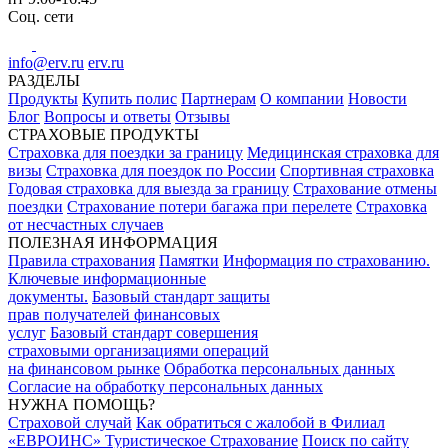
Соц. сети
info@erv.ru
erv.ru
РАЗДЕЛЫ
Продукты
Купить полис
Партнерам
О компании
Новости
Блог
Вопросы и ответы
Отзывы
СТРАХОВЫЕ ПРОДУКТЫ
Страховка для поездки за границу
Медицинская страховка для
визы
Страховка для поездок по России
Спортивная страховка
Годовая страховка для выезда за границу
Страхование отмены
поездки
Страхование потери багажа при перелете
Страховка
от несчастных случаев
ПОЛЕЗНАЯ ИНФОРМАЦИЯ
Правила страхования
Памятки
Информация по страхованию.
Ключевые информационные
документы.
Базовый стандарт защиты
прав получателей финансовых
услуг
Базовый стандарт совершения
страховыми организациями операций
на финансовом рынке
Обработка персональных данных
Согласие на обработку персональных данных
НУЖНА ПОМОЩЬ?
Страховой случай
Как обратиться с жалобой в Филиал
«ЕВРОИНС» Туристическое Страхование
Поиск по сайту