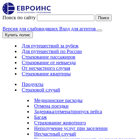
Поиск по сайту
Поиск
Версия для слабовидящих
Вход для агентов
Купить полис
Для путешествий за рубеж
Для путешествий по России
Страхование пассажиров
Страхование от невыезда
От несчастного случая
Страхование квартиры
Продукты
Страховой случай
Медицинские расходы
Отмена поездки
Задержка/отмена/пропуск рейса
Багаж
Страхование животного
Неполучение услуг при заселении
Несчастный случай