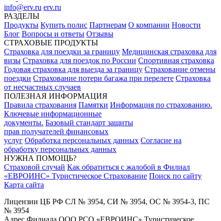
info@erv.ru
erv.ru
РАЗДЕЛЫ
Продукты
Купить полис
Партнерам
О компании
Новости
Блог
Вопросы и ответы
Отзывы
СТРАХОВЫЕ ПРОДУКТЫ
Страховка для поездки за границу
Медицинская страховка для
визы
Страховка для поездок по России
Спортивная страховка
Годовая страховка для выезда за границу
Страхование отмены
поездки
Страхование потери багажа при перелете
Страховка
от несчастных случаев
ПОЛЕЗНАЯ ИНФОРМАЦИЯ
Правила страхования
Памятки
Информация по страхованию.
Ключевые информационные
документы.
Базовый стандарт защиты
прав получателей финансовых
услуг
Обработка персональных данных
Согласие на
обработку персональных данных
НУЖНА ПОМОЩЬ?
Страховой случай
Как обратиться с жалобой в Филиал
«ЕВРОИНС» Туристическое Страхование
Поиск по сайту
Карта сайта
Лицензии ЦБ РФ СЛ № 3954, СИ № 3954, ОС № 3954-3, ПС
№ 3954
Адрес Филиала ООО РСО «ЕВРОИНС» Туристическое