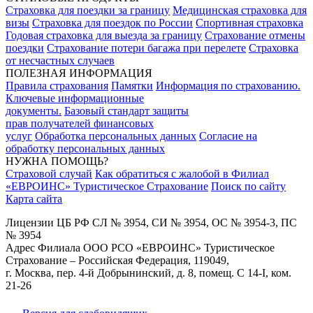
Страховка для поездки за границу
Медицинская страховка для
визы
Страховка для поездок по России
Спортивная страховка
Годовая страховка для выезда за границу
Страхование отмены
поездки
Страхование потери багажа при перелете
Страховка
от несчастных случаев
ПОЛЕЗНАЯ ИНФОРМАЦИЯ
Правила страхования
Памятки
Информация по страхованию.
Ключевые информационные
документы.
Базовый стандарт защиты
прав получателей финансовых
услуг
Обработка персональных данных
Согласие на
обработку персональных данных
НУЖНА ПОМОЩЬ?
Страховой случай
Как обратиться с жалобой в Филиал
«ЕВРОИНС» Туристическое Страхование
Поиск по сайту
Карта сайта
Лицензии ЦБ РФ СЛ № 3954, СИ № 3954, ОС № 3954-3, ПС
№ 3954
Адрес Филиала ООО РСО «ЕВРОИНС» Туристическое
Страхование – Российская Федерация, 119049,
г. Москва, пер. 4-й Добрынинский, д. 8, помещ. С 14-I, ком.
21-26