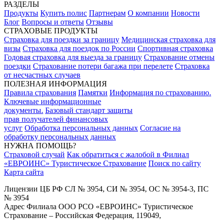
РАЗДЕЛЫ
Продукты
Купить полис
Партнерам
О компании
Новости
Блог
Вопросы и ответы
Отзывы
СТРАХОВЫЕ ПРОДУКТЫ
Страховка для поездки за границу
Медицинская страховка для
визы
Страховка для поездок по России
Спортивная страховка
Годовая страховка для выезда за границу
Страхование отмены
поездки
Страхование потери багажа при перелете
Страховка
от несчастных случаев
ПОЛЕЗНАЯ ИНФОРМАЦИЯ
Правила страхования
Памятки
Информация по страхованию.
Ключевые информационные
документы.
Базовый стандарт защиты
прав получателей финансовых
услуг
Обработка персональных данных
Согласие на
обработку персональных данных
НУЖНА ПОМОЩЬ?
Страховой случай
Как обратиться с жалобой в Филиал
«ЕВРОИНС» Туристическое Страхование
Поиск по сайту
Карта сайта
Лицензии ЦБ РФ СЛ № 3954, СИ № 3954, ОС № 3954-3, ПС
№ 3954
Адрес Филиала ООО РСО «ЕВРОИНС» Туристическое
Страхование – Российская Федерация, 119049,