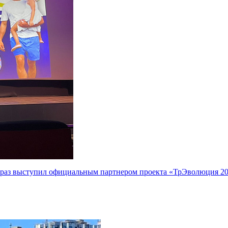
раз выступил официальным партнером проекта «ТрЭволюция 2