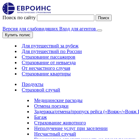
Поиск по сайту
Поиск
Версия для слабовидящих
Вход для агентов
Купить полис
Для путешествий за рубеж
Для путешествий по России
Страхование пассажиров
Страхование от невыезда
От несчастного случая
Страхование квартиры
Продукты
Страховой случай
Медицинские расходы
Отмена поездки
Задержка/отмена/пропуск рейса («Вояж»/«Вояж
Багаж
Страхование животного
Неполучение услуг при заселении
Несчастный случай