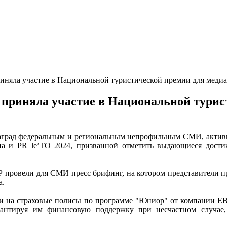
яла участие в Национальной туристической премии для медиа 
риняла участие в Национальной турист
наград федеральным и региональным непрофильным СМИ, активн
иа и PR le’TO 2024, призванной отметить выдающиеся дости
 провели для СМИ пресс брифинг, на котором представители пр
а.
и на страховые полисы по программе "Юниор" от компании Е
антируя им финансовую поддержку при несчастном случае, 