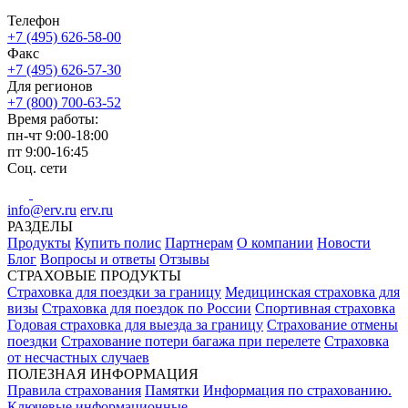
Телефон
+7 (495) 626-58-00
Факс
+7 (495) 626-57-30
Для регионов
+7 (800) 700-63-52
Время работы:
пн-чт
9:00-18:00
пт
9:00-16:45
Соц. сети
info@erv.ru
erv.ru
РАЗДЕЛЫ
Продукты
Купить полис
Партнерам
О компании
Новости
Блог
Вопросы и ответы
Отзывы
СТРАХОВЫЕ ПРОДУКТЫ
Страховка для поездки за границу
Медицинская страховка для
визы
Страховка для поездок по России
Спортивная страховка
Годовая страховка для выезда за границу
Страхование отмены
поездки
Страхование потери багажа при перелете
Страховка
от несчастных случаев
ПОЛЕЗНАЯ ИНФОРМАЦИЯ
Правила страхования
Памятки
Информация по страхованию.
Ключевые информационные