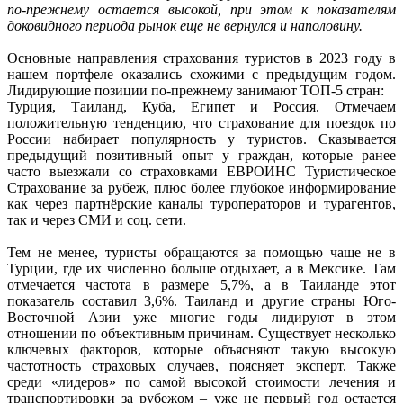
по-прежнему остается высокой, при этом к показателям
доковидного периода рынок еще не вернулся и наполовину.
Основные направления страхования туристов в 2023 году в
нашем портфеле оказались схожими с предыдущим годом.
Лидирующие позиции по-прежнему занимают ТОП-5 стран:
Турция, Таиланд, Куба, Египет и Россия. Отмечаем
положительную тенденцию, что страхование для поездок по
России набирает популярность у туристов. Сказывается
предыдущий позитивный опыт у граждан, которые ранее
часто выезжали со страховками ЕВРОИНС Туристическое
Страхование за рубеж, плюс более глубокое информирование
как через партнёрские каналы туроператоров и турагентов,
так и через СМИ и соц. сети.
Тем не менее, туристы обращаются за помощью чаще не в
Турции, где их численно больше отдыхает, а в Мексике. Там
отмечается частота в размере 5,7%, а в Таиланде этот
показатель составил 3,6%. Таиланд и другие страны Юго-
Восточной Азии уже многие годы лидируют в этом
отношении по объективным причинам. Существует несколько
ключевых факторов, которые объясняют такую высокую
частотность страховых случаев, поясняет эксперт. Также
среди «лидеров» по самой высокой стоимости лечения и
транспортировки за рубежом – уже не первый год остается