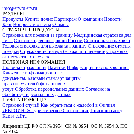
info@erv.ru
erv.ru
РАЗДЕЛЫ
Продукты
Купить полис
Партнерам
О компании
Новости
Блог
Вопросы и ответы
Отзывы
СТРАХОВЫЕ ПРОДУКТЫ
Страховка для поездки за границу
Медицинская страховка для
визы
Страховка для поездок по России
Спортивная страховка
Годовая страховка для выезда за границу
Страхование отмены
поездки
Страхование потери багажа при перелете
Страховка
от несчастных случаев
ПОЛЕЗНАЯ ИНФОРМАЦИЯ
Правила страхования
Памятки
Информация по страхованию.
Ключевые информационные
документы.
Базовый стандарт защиты
прав получателей финансовых
услуг
Обработка персональных данных
Согласие на
обработку персональных данных
НУЖНА ПОМОЩЬ?
Страховой случай
Как обратиться с жалобой в Филиал
«ЕВРОИНС» Туристическое Страхование
Поиск по сайту
Карта сайта
Лицензии ЦБ РФ СЛ № 3954, СИ № 3954, ОС № 3954-3, ПС
№ 3954