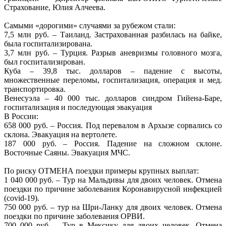
Страхование, Юлия Алчеева.
Самыми «дорогими» случаями за рубежом стали:
7,5 млн руб. – Таиланд. Застрахованная разбилась на байке,
была госпитализирована.
3,7 млн руб. – Турция. Разрыв аневризмы головного мозга,
был госпитализирован.
Куба – 39,8 тыс. долларов – падение с высоты,
множественные переломы, госпитализация, операция и мед.
транспортировка.
Венесуэла – 40 000 тыс. долларов синдром Гийена-Баре,
госпитализация и последующая эвакуация
В России:
658 000 руб. – Россия. Под перевалом в Архызе сорвались со
склона. Эвакуация на вертолете.
187 000 руб. – Россия. Падение на сложном склоне.
Восточные Саяны. Эвакуация МЧС.
По риску ОТМЕНА поездки примеры крупных выплат:
1 040 000 руб. – Тур на Мальдивы для двоих человек. Отмена
поездки по причине заболевания Коронавирусной инфекцией
(covid-19).
750 000 руб. – тур на Шри-Ланку для двоих человек. Отмена
поездки по причине заболевания ОРВИ.
700 000 руб. – Тур в Мексику для двоих человек. Отмена