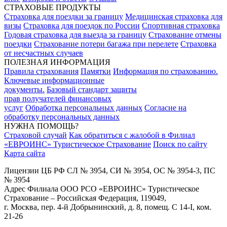
СТРАХОВЫЕ ПРОДУКТЫ
Страховка для поездки за границу
Медицинская страховка для
визы
Страховка для поездок по России
Спортивная страховка
Годовая страховка для выезда за границу
Страхование отмены
поездки
Страхование потери багажа при перелете
Страховка
от несчастных случаев
ПОЛЕЗНАЯ ИНФОРМАЦИЯ
Правила страхования
Памятки
Информация по страхованию.
Ключевые информационные
документы.
Базовый стандарт защиты
прав получателей финансовых
услуг
Обработка персональных данных
Согласие на
обработку персональных данных
НУЖНА ПОМОЩЬ?
Страховой случай
Как обратиться с жалобой в Филиал
«ЕВРОИНС» Туристическое Страхование
Поиск по сайту
Карта сайта
Лицензии ЦБ РФ СЛ № 3954, СИ № 3954, ОС № 3954-3, ПС
№ 3954
Адрес Филиала ООО РСО «ЕВРОИНС» Туристическое
Страхование – Российская Федерация, 119049,
г. Москва, пер. 4-й Добрынинский, д. 8, помещ. С 14-I, ком.
21-26