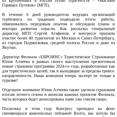
из крупнейших в России сетью турагентств – «Магазин
Горящих Путевок» (МГП).
В течение 6 дней руководители ведущих организаций
турбизнеса по традиции подводили итоги работы,
обменивались передовым опытом и обсуждали планы и
векторы развития отрасли. Как рассказал генеральный
директор МГП Сергей Агафонов, в конгрессе приняли
участие более 40 турагентов из Москвы и Санкт-Петербурга,
из городов Подмосковья, средней полосы России и даже из
Якутии.
Директор Филиала «ЕВРОИНС» Туристическое Страхование
Юлия Алчеева в рамках своего выступления презентовала
новые страховые программы 2024-го года, разработанные как
для туристических целей, так и выходящие за пределы тревел-
направленности. Наша компания теперь эксперт не только в
туризме!
Отдельное внимание Юлия Алчеева также уделила страховым
итогам летнего сезона и анонсам важных проектов Филиала,
часть которых будет анонсирована нами уже совсем скоро.
Поскольку в этом году Конгресс проходил на фоне
сменяющихся живописных пейзажей Волги, мы хотели бы