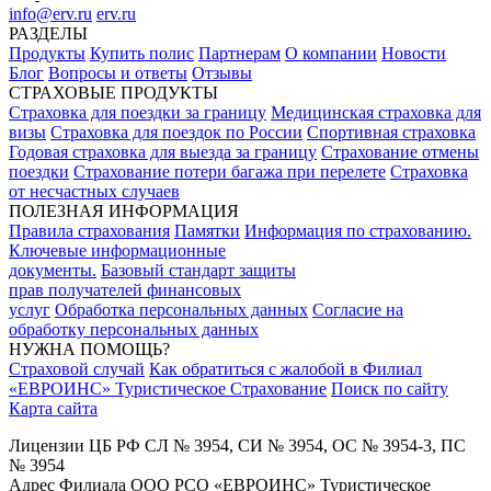
info@erv.ru
erv.ru
РАЗДЕЛЫ
Продукты
Купить полис
Партнерам
О компании
Новости
Блог
Вопросы и ответы
Отзывы
СТРАХОВЫЕ ПРОДУКТЫ
Страховка для поездки за границу
Медицинская страховка для
визы
Страховка для поездок по России
Спортивная страховка
Годовая страховка для выезда за границу
Страхование отмены
поездки
Страхование потери багажа при перелете
Страховка
от несчастных случаев
ПОЛЕЗНАЯ ИНФОРМАЦИЯ
Правила страхования
Памятки
Информация по страхованию.
Ключевые информационные
документы.
Базовый стандарт защиты
прав получателей финансовых
услуг
Обработка персональных данных
Согласие на
обработку персональных данных
НУЖНА ПОМОЩЬ?
Страховой случай
Как обратиться с жалобой в Филиал
«ЕВРОИНС» Туристическое Страхование
Поиск по сайту
Карта сайта
Лицензии ЦБ РФ СЛ № 3954, СИ № 3954, ОС № 3954-3, ПС
№ 3954
Адрес Филиала ООО РСО «ЕВРОИНС» Туристическое