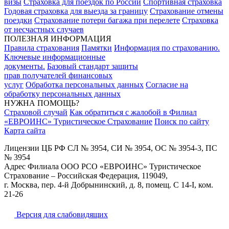
визы
Страховка для поездок по России
Спортивная страховка
Годовая страховка для выезда за границу
Страхование отмены
поездки
Страхование потери багажа при перелете
Страховка
от несчастных случаев
ПОЛЕЗНАЯ ИНФОРМАЦИЯ
Правила страхования
Памятки
Информация по страхованию.
Ключевые информационные
документы.
Базовый стандарт защиты
прав получателей финансовых
услуг
Обработка персональных данных
Согласие на
обработку персональных данных
НУЖНА ПОМОЩЬ?
Страховой случай
Как обратиться с жалобой в Филиал
«ЕВРОИНС» Туристическое Страхование
Поиск по сайту
Карта сайта
Лицензии ЦБ РФ СЛ № 3954, СИ № 3954, ОС № 3954-3, ПС
№ 3954
Адрес Филиала ООО РСО «ЕВРОИНС» Туристическое
Страхование – Российская Федерация, 119049,
г. Москва, пер. 4-й Добрынинский, д. 8, помещ. С 14-I, ком.
21-26
Версия для слабовидящих