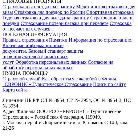
СТРАХОВЫЕ ПРОДУКТЫ
Страховка для поездки за границу
Медицинская страховка для
визы
Страховка для поездок по России
Спортивная страховка
Годовая страховка для выезда за границу
Страхование отмены
поездки
Страхование потери багажа при перелете
Страховка
от несчастных случаев
ПОЛЕЗНАЯ ИНФОРМАЦИЯ
Правила страхования
Памятки
Информация по страхованию.
Ключевые информационные
документы.
Базовый стандарт защиты
прав получателей финансовых
услуг
Обработка персональных данных
Согласие на
обработку персональных данных
НУЖНА ПОМОЩЬ?
Страховой случай
Как обратиться с жалобой в Филиал
«ЕВРОИНС» Туристическое Страхование
Поиск по сайту
Карта сайта
Лицензии ЦБ РФ СЛ № 3954, СИ № 3954, ОС № 3954-3, ПС
№ 3954
Адрес Филиала ООО РСО «ЕВРОИНС» Туристическое
Страхование – Российская Федерация, 119049,
г. Москва, пер. 4-й Добрынинский, д. 8, помещ. С 14-I, ком.
21-26