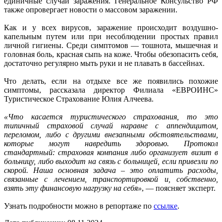
единичные случаи заражения. Генеральное Консульство РФ
также опровергает новости о массовом заражении.
Как и у всех вирусов, заражение происходит воздушно-
капельным путем или при несоблюдении простых правил
личной гигиены. Среди симптомов — тошнота, мышечная и
головная боль, красная сыпь на коже. Чтобы обезопасить себя,
достаточно регулярно мыть руки и не плавать в бассейнах.
Что делать, если на отдыхе все же появились похожие
симптомы, рассказала директор Филиала «ЕВРОИНС»
Туристическое Страхование Юлия Алчеева.
«Что касается туристического страхования, то это
типичный страховой случай наравне с аппендицитом,
переломом, либо с другими внезапными обстоятельствами,
которые могут навредить здоровью. Протокол
стандартный: страховая компания либо организует визит в
больницу, либо выходит на связь с больницей, если привезли по
скорой. Наша основная задача – это оплатить расходы,
связанные с лечением, транспортировкой и, собственно,
взять эту финансовую нагрузку на себя»
,
— поясняет эксперт.
Узнать подробности можно в репортаже по
ссылке
.