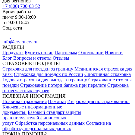
Для регионов
+7 (800) 700-63-52
Время работы:
пн-чт
9:00-18:00
пт
9:00-16:45
Соц. сети
info@erv.ru
erv.ru
РАЗДЕЛЫ
Продукты
Купить полис
Партнерам
О компании
Новости
Блог
Вопросы и ответы
Отзывы
СТРАХОВЫЕ ПРОДУКТЫ
Страховка для поездки за границу
Медицинская страховка для
визы
Страховка для поездок по России
Спортивная страховка
Годовая страховка для выезда за границу
Страхование отмены
поездки
Страхование потери багажа при перелете
Страховка
от несчастных случаев
ПОЛЕЗНАЯ ИНФОРМАЦИЯ
Правила страхования
Памятки
Информация по страхованию.
Ключевые информационные
документы.
Базовый стандарт защиты
прав получателей финансовых
услуг
Обработка персональных данных
Согласие на
обработку персональных данных
НУЖНА ПОМОЩЬ?