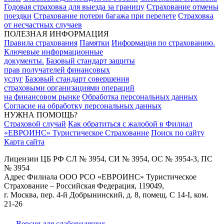
Годовая страховка для выезда за границу
Страхование отмены
поездки
Страхование потери багажа при перелете
Страховка
от несчастных случаев
ПОЛЕЗНАЯ ИНФОРМАЦИЯ
Правила страхования
Памятки
Информация по страхованию.
Ключевые информационные
документы.
Базовый стандарт защиты
прав получателей финансовых
услуг
Базовый стандарт совершения
страховыми организациями операций
на финансовом рынке
Обработка персональных данных
Согласие на обработку персональных данных
НУЖНА ПОМОЩЬ?
Страховой случай
Как обратиться с жалобой в Филиал
«ЕВРОИНС» Туристическое Страхование
Поиск по сайту
Карта сайта
Лицензии ЦБ РФ СЛ № 3954, СИ № 3954, ОС № 3954-3, ПС
№ 3954
Адрес Филиала ООО РСО «ЕВРОИНС» Туристическое
Страхование – Российская Федерация, 119049,
г. Москва, пер. 4-й Добрынинский, д. 8, помещ. С 14-I, ком.
21-26
Версия для слабовидящих