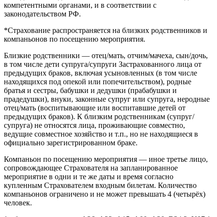
компетентными органами, и в соответствии с
законодательством РФ.
*Страхование распространяется на близких родственников и
компаньонов по посещению мероприятия.
Близкие родственники — отец/мать, отчим/мачеха, сын/дочь,
в том числе дети супруга/супруги Застрахованного лица от
предыдущих браков, включая усыновленных (в том числе
находящихся под опекой или попечительством), родные
братья и сестры, бабушки и дедушки (прабабушки и
прадедушки), внуки, законные супруг или супруга, неродные
отец/мать (воспитывающие или воспитавшие детей от
предыдущих браков). К близким родственникам (супруг/
супруга) не относятся лица, проживающие совместно,
ведущие совместное хозяйство и т.п., но не находящиеся в
официально зарегистрированном браке.
Компаньон по посещению мероприятия — иное третье лицо,
сопровождающее Страхователя на запланированное
мероприятие в одни и те же даты и время согласно
купленным Страхователем входным билетам. Количество
компаньонов ограничено и не может превышать 4 (четырёх)
человек.