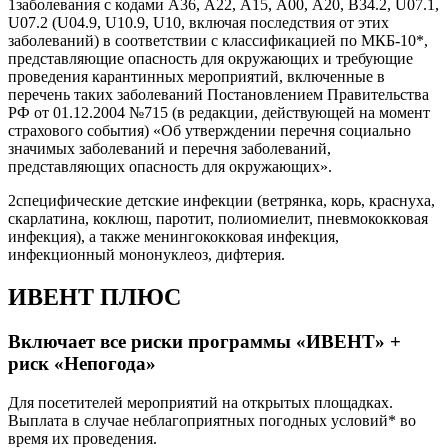
1
заболевания с кодами А36, А22, А15, А00, А20, В34.2, U07.1,
U07.2 (U04.9, U10.9, U10, включая последствия от этих
заболеваний) в соответствии с классификацией по МКБ-10*,
представляющие опасность для окружающих и требующие
проведения карантинных мероприятий, включенные в
перечень таких заболеваний Постановлением Правительства
РФ от 01.12.2004 №715 (в редакции, действующей на момент
страхового события) «Об утверждении перечня социально
значимых заболеваний и перечня заболеваний,
представляющих опасность для окружающих».
2
специфические детские инфекции (ветрянка, корь, краснуха,
скарлатина, коклюш, паротит, полиомиелит, пневмококковая
инфекция), а также менингококковая инфекция,
инфекционный мононуклеоз, дифтерия.
ИВЕНТ ПЛЮС
Включает все риски программы «ИВЕНТ» +
риск «Непогода»
Для посетителей мероприятий на открытых площадках.
Выплата в случае неблагоприятных погодных условий* во
время их проведения.