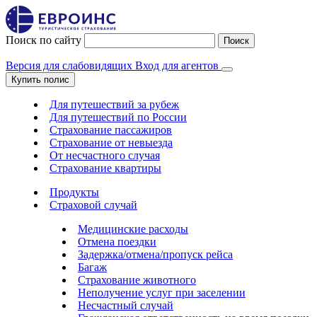
Поиск по сайту
Поиск
Версия для слабовидящих
Вход для агентов
Купить полис
Для путешествий за рубеж
Для путешествий по России
Страхование пассажиров
Страхование от невыезда
От несчастного случая
Страхование квартиры
Продукты
Страховой случай
Медицинские расходы
Отмена поездки
Задержка/отмена/пропуск рейса
Багаж
Страхование животного
Неполучение услуг при заселении
Несчастный случай