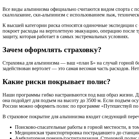
Все виды альпинизма официально считаются видом спорта с п
скалолазание, ски-альпинизм с использованием лыж, техничес
К высшей категории риска относятся одиночные экспедиции с 
покроет расходы на вертолетную эвакуацию, операцию после тр
защиту, которая работает в самых экстремальных условиях.
Зачем оформлять страховку?
Страховка для альпинизма — ваш «план Б» на случай горной б
задействован вертолет — это самая весомая часть расходов. Не
Какие риски покрывает полис?
Наши программы гибко настраиваются под ваш образ жизни. Д
она подойдет для подъем на высоту до 3500 м. Если подъем о
России можно оформить полис по программе «Путешествуй по
В страховое покрытие для альпинизма входит следующий переч
Поисково-спасательные работы в горной местности, в то
Медицинская транспортировка пострадавшего до станц
Амбулаторная помощь/госпитализация. Страховой полис 