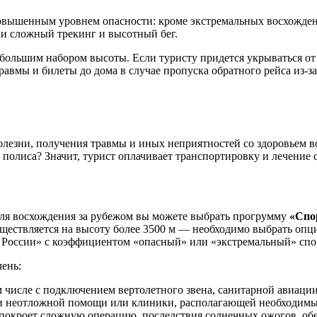
овышенным уровнем опасности: кроме экстремальных восхожден
ки сложный трекинг и высотный бег.
большим набором высоты. Если туристу придется укрываться от 
авмы и билеты до дома в случае пропуска обратного рейса из-з
олезни, получения травмы и иных неприятностей со здоровьем в
т полиса? Значит, турист оплачивает транспортировку и лечение 
ля восхождения за рубежом вы можете выбрать прогрумму
«Спо
существляется на высоту более 3500 м — необходимо выбрать оп
 России» с коэффициентом «опасный» или «экстремальный» спо
ень:
м числе с подключением вертолетного звена, санитарной авиаци
ии неотложной помощи или клиники, располагающей необходимы
покроет сложную операцию, последствия солнечных ожогов, обе