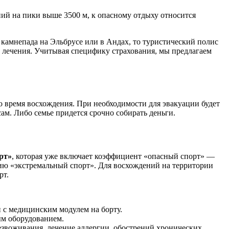
ий на пики выше 3500 м, к опасному отдыху относится
камнепада на Эльбрусе или в Андах, то туристический полис
а лечения. Учитывая специфику страхования, мы предлагаем
о время восхождения. При необходимости для эвакуации будет
сам. Либо семье придется срочно собирать деньги.
рт»
, которая уже включает коэффициент «опасный спорт» —
цию «экстремальный спорт». Для восхождений на территории
рт.
и с медицинским модулем на борту.
м оборудованием.
звоживания, лечение аллергии, обострений хронических