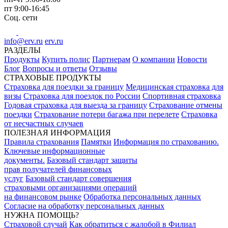
пт
9:00-16:45
Соц. сети
info@erv.ru
erv.ru
РАЗДЕЛЫ
Продукты
Купить полис
Партнерам
О компании
Новости
Блог
Вопросы и ответы
Отзывы
СТРАХОВЫЕ ПРОДУКТЫ
Страховка для поездки за границу
Медицинская страховка для
визы
Страховка для поездок по России
Спортивная страховка
Годовая страховка для выезда за границу
Страхование отмены
поездки
Страхование потери багажа при перелете
Страховка
от несчастных случаев
ПОЛЕЗНАЯ ИНФОРМАЦИЯ
Правила страхования
Памятки
Информация по страхованию.
Ключевые информационные
документы.
Базовый стандарт защиты
прав получателей финансовых
услуг
Базовый стандарт совершения
страховыми организациями операций
на финансовом рынке
Обработка персональных данных
Согласие на обработку персональных данных
НУЖНА ПОМОЩЬ?
Страховой случай
Как обратиться с жалобой в Филиал