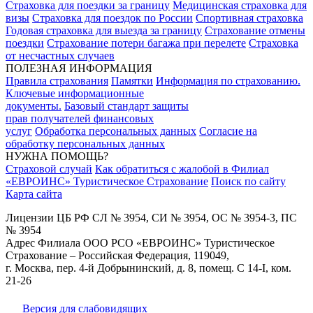
Страховка для поездки за границу
Медицинская страховка для
визы
Страховка для поездок по России
Спортивная страховка
Годовая страховка для выезда за границу
Страхование отмены
поездки
Страхование потери багажа при перелете
Страховка
от несчастных случаев
ПОЛЕЗНАЯ ИНФОРМАЦИЯ
Правила страхования
Памятки
Информация по страхованию.
Ключевые информационные
документы.
Базовый стандарт защиты
прав получателей финансовых
услуг
Обработка персональных данных
Согласие на
обработку персональных данных
НУЖНА ПОМОЩЬ?
Страховой случай
Как обратиться с жалобой в Филиал
«ЕВРОИНС» Туристическое Страхование
Поиск по сайту
Карта сайта
Лицензии ЦБ РФ СЛ № 3954, СИ № 3954, ОС № 3954-3, ПС
№ 3954
Адрес Филиала ООО РСО «ЕВРОИНС» Туристическое
Страхование – Российская Федерация, 119049,
г. Москва, пер. 4-й Добрынинский, д. 8, помещ. С 14-I, ком.
21-26
Версия для слабовидящих